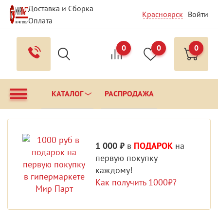
Доставка и Сборка
Красноярск
Войти
Оплата
Гарантия и Сервис
Вопрос - Ответ
Контакты
0
0
0
КАТАЛОГ
РАСПРОДАЖА
1 000 ₽
в
ПОДАРОК
на
первую покупку
каждому!
Как получить 1000₽?