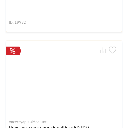
ID: 19982
Аксессуары «Mealux»
Подставка под ноги «ErgoKids» BD-P10