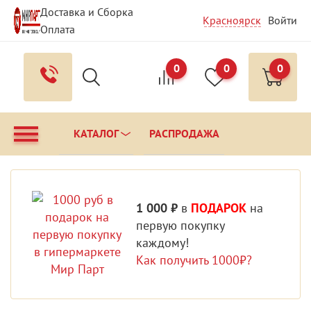
Доставка и Сборка
Красноярск
Войти
Оплата
Гарантия и Сервис
Вопрос - Ответ
Контакты
0
0
0
КАТАЛОГ
РАСПРОДАЖА
1 000 ₽
в
ПОДАРОК
на
первую покупку
каждому!
Как получить 1000₽?