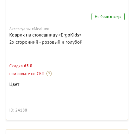
Не боится воды
Аксессуары «Mealux»
Коврик на столешницу «ErgoKids»
2х сторонний - розовый и голубой
Скидка
65 ₽
при оплате по СБП
Цвет
ID: 24188