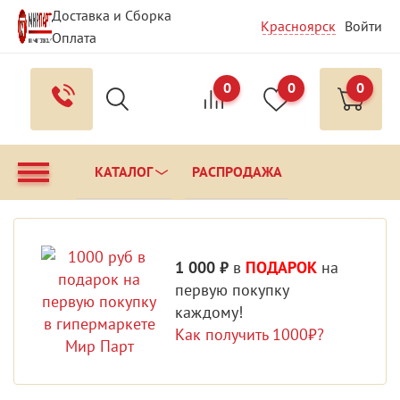
Доставка и Сборка
Красноярск
Войти
Оплата
Гарантия и Сервис
Вопрос - Ответ
Контакты
0
0
0
КАТАЛОГ
РАСПРОДАЖА
1 000 ₽
в
ПОДАРОК
на
первую покупку
каждому!
Как получить 1000₽?