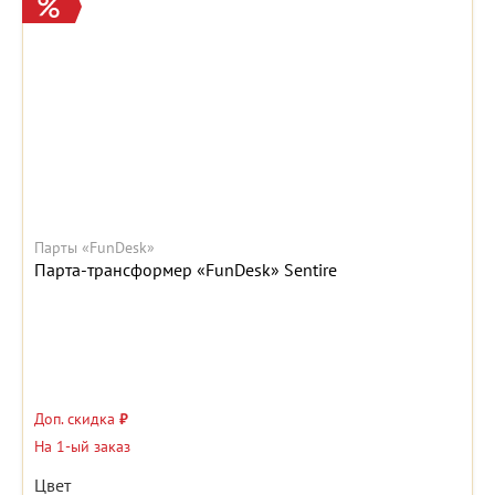
Парты «FunDesk»
Парта-трансформер «FunDesk» Sentire
Доп. скидка
₽
На 1-ый заказ
Цвет