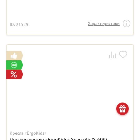
Характеристики
ID: 21529
Кресла «ErgoKids»
Детское кресло «ErgoKids» Space Air (Y-609)