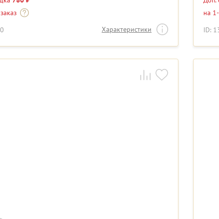
идка
780 ₽
Доп.
 заказ
на 1
Характеристики
50
ID: 