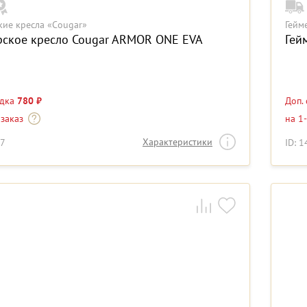
кие кресла «Cougar»
Гейм
рское кресло Cougar ARMOR ONE EVA
Гей
идка
780 ₽
Доп.
 заказ
на 1
Характеристики
87
ID: 