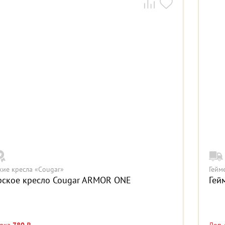
кие кресла «Cougar»
Гейм
рское кресло Cougar ARMOR ONE
Гей