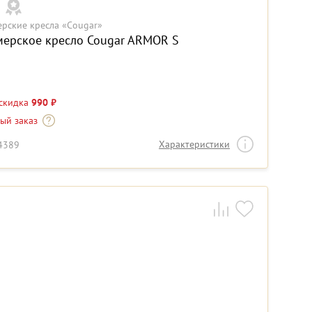
ерские кресла «Cougar»
мерское кресло Cougar ARMOR S
 скидка
990 ₽
-ый заказ
Характеристики
14389