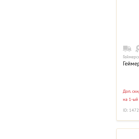
Геймерс
Гейме
Доп. ск
на 1-ый
ID: 147