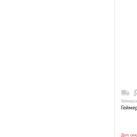
Геймерс
Гейме
Доп. ск