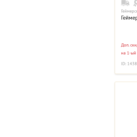
Геймерс
Гейме
Доп. ск
на 1-ый
ID: 143