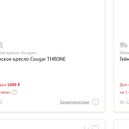
кие кресла «Cougar»
Гейм
рское кресло Cougar THRONE
Гей
идка
1000 ₽
Доп.
 заказ
на 1
Характеристики
22
ID: 