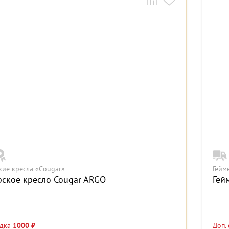
кие кресла «Cougar»
Гейм
рское кресло Cougar ARGO
Гей
идка
1000 ₽
Доп.