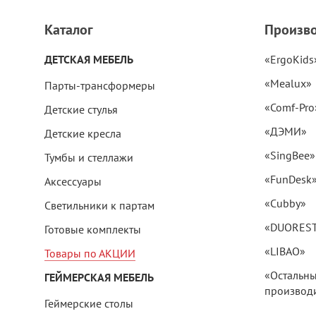
Каталог
Произв
ДЕТСКАЯ МЕБЕЛЬ
«ErgoKids
«Mealux»
Парты-трансформеры
«Comf-Pro
Детские стулья
«ДЭМИ»
Детские кресла
«SingBee»
Тумбы и стеллажи
«FunDesk
Аксессуары
«Cubby»
Светильники к партам
«DUORES
Готовые комплекты
«LIBAO»
Товары по АКЦИИ
«Остальн
ГЕЙМЕРСКАЯ МЕБЕЛЬ
производи
Геймерские столы