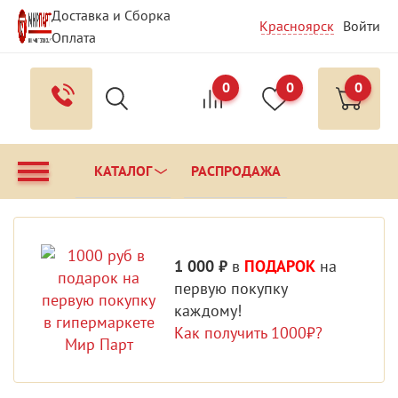
Доставка и Сборка
Красноярск
Войти
Оплата
Гарантия и Сервис
Вопрос - Ответ
Контакты
0
0
0
КАТАЛОГ
РАСПРОДАЖА
1 000 ₽
в
ПОДАРОК
на
первую покупку
каждому!
Как получить 1000₽?