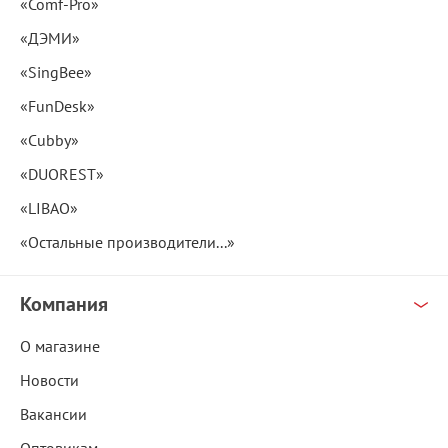
«Comf-Pro»
«ДЭМИ»
«SingBee»
«FunDesk»
«Cubby»
«DUOREST»
«LIBAO»
«Остальные производители...»
Компания
О магазине
Новости
Вакансии