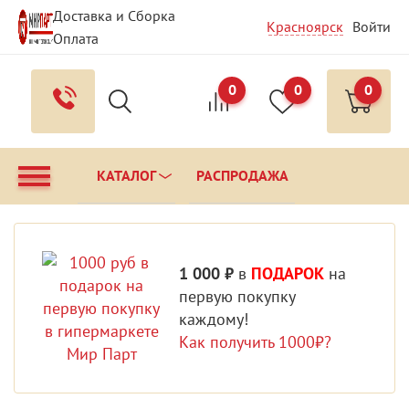
Доставка и Сборка
Красноярск
Войти
Оплата
Гарантия и Сервис
Вопрос - Ответ
Контакты
0
0
0
КАТАЛОГ
РАСПРОДАЖА
1 000 ₽
в
ПОДАРОК
на
первую покупку
каждому!
Как получить 1000₽?