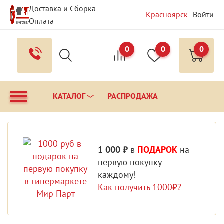
Доставка и Сборка
Красноярск
Войти
Оплата
Гарантия и Сервис
Вопрос - Ответ
Контакты
0
0
0
КАТАЛОГ
РАСПРОДАЖА
1 000 ₽
в
ПОДАРОК
на
первую покупку
каждому!
Как получить 1000₽?