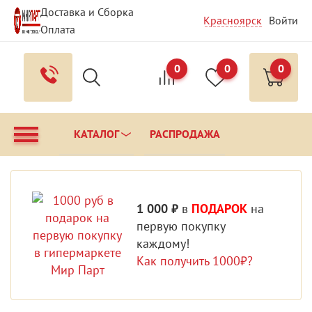
Доставка и Сборка
Красноярск
Войти
Оплата
Гарантия и Сервис
Вопрос - Ответ
Контакты
0
0
0
КАТАЛОГ
РАСПРОДАЖА
1 000 ₽
в
ПОДАРОК
на
первую покупку
каждому!
Как получить 1000₽?