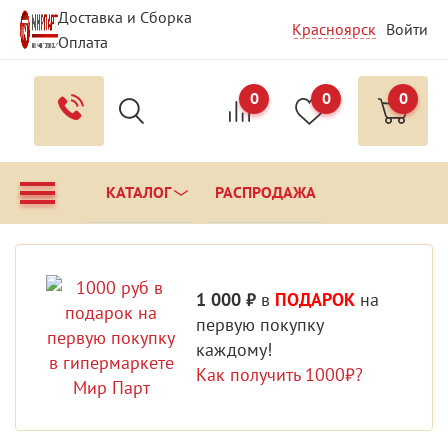
Доставка и Сборка
Красноярск
Войти
Оплата
Гарантия и Сервис
Вопрос - Ответ
Контакты
0
0
0
КАТАЛОГ
РАСПРОДАЖА
1 000 ₽
в
ПОДАРОК
на
первую покупку
каждому!
Как получить 1000₽?