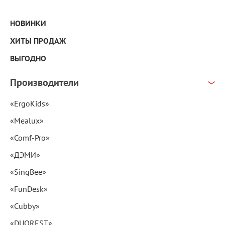
НОВИНКИ
ХИТЫ ПРОДАЖ
ВЫГОДНО
Производители
«ErgoKids»
«Mealux»
«Comf-Pro»
«ДЭМИ»
«SingBee»
«FunDesk»
«Cubby»
«DUOREST»