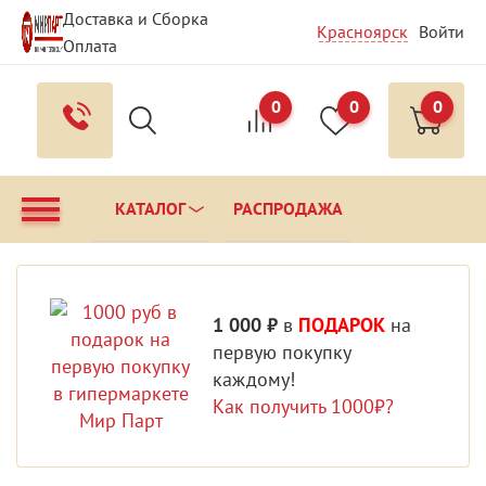
Доставка и Сборка
Красноярск
Войти
Оплата
Гарантия и Сервис
Вопрос - Ответ
Контакты
0
0
0
КАТАЛОГ
РАСПРОДАЖА
1 000 ₽
в
ПОДАРОК
на
первую покупку
каждому!
Как получить 1000₽?