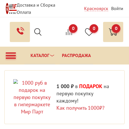
Доставка и Сборка
Красноярск
Войти
Оплата
Гарантия и Сервис
Вопрос - Ответ
Контакты
0
0
0
КАТАЛОГ
РАСПРОДАЖА
1 000 ₽
в
ПОДАРОК
на
первую покупку
каждому!
Как получить 1000₽?