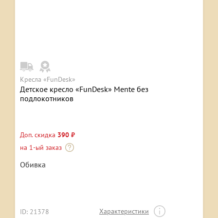
Кресла «FunDesk»
Детское кресло «FunDesk» Mente без
подлокотников
Доп. скидка
390 ₽
на 1-ый заказ
Обивка
Характеристики
ID: 21378