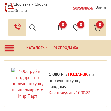
Доставка и Сборка
Красноярск
Войти
Оплата
Гарантия и Сервис
Вопрос - Ответ
Контакты
0
0
0
КАТАЛОГ
РАСПРОДАЖА
1 000 ₽
в
ПОДАРОК
на
первую покупку
каждому!
Как получить 1000₽?