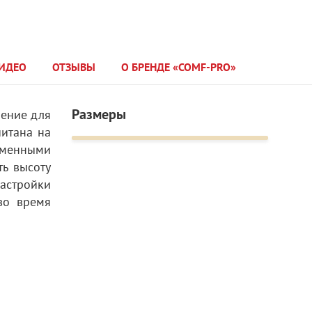
ИДЕО
ОТЗЫВЫ
О БРЕНДЕ «COMF-PRO»
Размеры
шение для
читана на
ьменными
ть высоту
настройки
во время