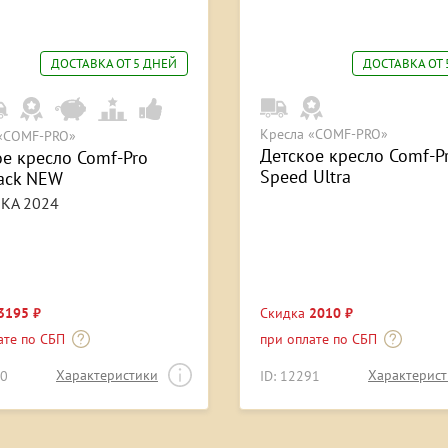
ДОСТАВКА ОТ 5 ДНЕЙ
ДОСТАВКА ОТ 
Кресла «COMF-PRO»
 «COMF-PRO»
Детское кресло Comf-P
ое кресло Comf-Pro
Speed Ultra
back NEW
КА 2024
3195 ₽
Скидка
2010 ₽
ате по СБП
при оплате по СБП
Характеристики
Характерис
20
ID: 12291