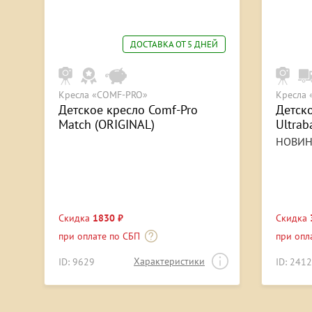
ДОСТАВКА ОТ 5 ДНЕЙ
Кресла «COMF-PRO»
Кресла
Детское кресло Comf-Pro
Детск
Match (ORIGINAL)
Ultra
НОВИН
Скидка
1830 ₽
Скидка
при оплате по СБП
при опл
Характеристики
ID: 9629
ID: 241